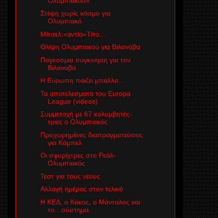
Ολυμπιακού»
Στέψη χωρίς κόσμο για
Ολυμπιακό
Μίτσελ:«αντίο»Τίτο…
Θλίψη Ολυμπιακού για Βιλανόβα
Παγκοσμια συγκινηση για τον
Βιλανοβα
Η Ευρωπη παιζει μπαλλα...
Τα αποτελεσματα του Europa
League (videos)
Συμμετοχή με 67 κολυμβητές-
τριες ο Ολυμπιακός
Προχωρημένες διαπραγματεύσεις
για Κάμπελ
Οι σφυρίχτρες στο Ρεάλ-
Ολυμπιακός
Τεστ για τους νέους
Αλλαγή ημέρας στον τελικό
Η ΚΕΔ, ο Κάκος, ο Μάνταλος και
το…σύστημα