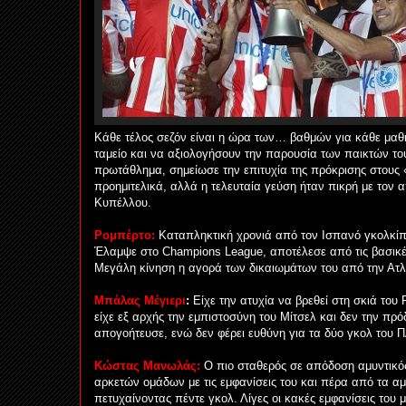
Κάθε τέλος σεζόν είναι η ώρα των… βαθμών για κάθε μαθητ
ταμείο και να αξιολογήσουν την παρουσία των παικτών το
πρωτάθλημα, σημείωσε την επιτυχία της πρόκρισης στους 
προημιτελικά, αλλά η τελευταία γεύση ήταν πικρή με τον 
Κυπέλλου.
Ρομπέρτο:
Καταπληκτική χρονιά από τον Ισπανό γκολκίπε
Έλαμψε στο Champions League, αποτέλεσε από τις βασικές
Μεγάλη κίνηση η αγορά των δικαιωμάτων του από την Ατλέ
Μπάλας Μέγιερι
:
Είχε την ατυχία να βρεθεί στη σκιά του
είχε εξ αρχής την εμπιστοσύνη του Μίτσελ και δεν την πρ
απογοήτευσε, ενώ δεν φέρει ευθύνη για τα δύο γκολ του 
Κώστας Μανωλάς:
Ο πιο σταθερός σε απόδοση αμυντικό
αρκετών ομάδων με τις εμφανίσεις του και πέρα από τα α
πετυχαίνοντας πέντε γκολ. Λίγες οι κακές εμφανίσεις το