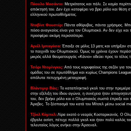
Πάουλο Μασάντο:
Μετριότατος και πάλι. Σε καμία περίπ
απόκτησή του. Δεν έχει καταφέρει να βρει ρόλο και θέση 
ελληνικού πρωταθλήματος.
Νταβίντ Φουστέρ:
Πάντα αθόρυβος, πάντα χρήσιμος. Μπο
πόσο αναγκαίος είναι για τον Ολυμπιακό. Αν δεν είχε και 
προσφέρει ακόμη περισσότερα.
Αριέλ Ιμπαγάσα:
Έπαιξε σε μόλις 13 ματς και υπήρξαν σ
το παιχνίδι του Ολυμπιακού. Όμως τα χρόνια έχουν περάσ
μικρός αλλά θαυματουργός «Κάνιο» οδεύει προς το τέλος τ
Τσόρι Ντομίνγκες:
Από τους κορυφαίους της σεζόν για τον
ομάδας του σε πρωτάθλημα και κυρίως Champions League,
απόλυτα πετυχημένη μεταγραφή.
Βλάντιμιρ Βάις:
Το καταπληκτικό γκολ του στην πρεμιέρ
στην εξέλιξη του ίδιου αγώνα, η συνέχεια ήταν απογοητευτ
του, δεν βρήκε ρόλο και ο Ολυμπιακός σωστά έπραξε και 
Άραβες. Το ξέσπασμά του κατά του Μίτσελ μέσω social me
Τζόελ Κάμπελ:
Λίρα εκατό ο νεαρός Κοσταρικανός. Ο Ολυ
έβγαλε ασίστ, πέτυχε πολλά γκολ και ήταν πολύ καλός τακ
τελευταίος λόγος ανήκει στην Άρσεναλ.