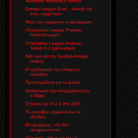
Αρνηθηκε προταση ο Μίτσελ
Europa League:Ένας…τελικός και
ένας «εμφύλιος»
Μετα την συμφωνια οι μεταγραφές
Champions League: Preview
Ρεαλ-Μπαγιερν
Champions League:Ατλέτικο -
Τσέλσι 0-0 (pics+video)
Νέα νίκη για τον Ερυθρό Αστέρα
(video)
Ο σχεδιασμός της επόμενης
περιόδου
Προετοιμάζεται για τα φιλικά
Ανακοίνωσε την αποχώρηση του
ο Πέρες
Έτοιμος για το 2-2 στο ΣΕΦ
Το ραντεβού σηματοδοτεί τις
εξελίξεις
Μπαρτζώκας: «Το ίδιο
αποφασιστικοί»
Τελευταίο…βήμα για τελικό