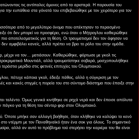
τώνοντας τις αντίπαλες άμυνες από τα αριστερά. Η παρουσία του
για την ευπάθεια στα γόνατά του επιβεβαιώθηκε με τον χειρότερο για τον
ισσότερα από το μεγαλύτερο όνομα που απέκτησαν το περασμένο
δειξε ότι δεν μπορεί να προσφέρει, ενώ όταν ο Μήτρογλου καθιερώθηκε
 πιο αποτελεσματικός για τη θέση. Οι τραυματισμοί δεν τον άφησαν να
υ δεν αμφιβάλει κανείς, αλλά πρέπει να βρει το ρόλο του στην ομάδα.
ορ, μέχρι να τον… ματιάσουν. Καθιερώθηκε, φόρτωσε με γκολ τις
προκριματικά Μουντιάλ, αλλά τραυματίστηκε σοβαρά, μοσχοπουλήθηκε
 τεράστιο μερίδιο στις φετινές επιτυχίες του Ολυμπιακού.
γλου, πέτυχε κάποια γκολ, έδειξε πάθος, αλλά η σύγκριση με τον
ές και κακές στιγμές η πορεία του στο σύντομο διάστημα που έπαιξε στην
θέτει ταλέντο. Όμως γενικά κινήθηκε σε ρηχά νερά και δεν έπεισε απόλυτα
ον πάγκο για τη θέση του σέντερ φορ στον Ολυμπιακό.
ύ. Όποτε μπήκε σαν αλλαγή βοήθησε, όταν κλήθηκε να καλύψει το κενό
στο ντέρμπι με τον Παναθηναϊκό ήταν ένα σοκ για όλους. Το σημαντικό
 μοίρα, αλλά αν αυτό το πρόβλημα τού στερήσει την καριέρα του θα είναι