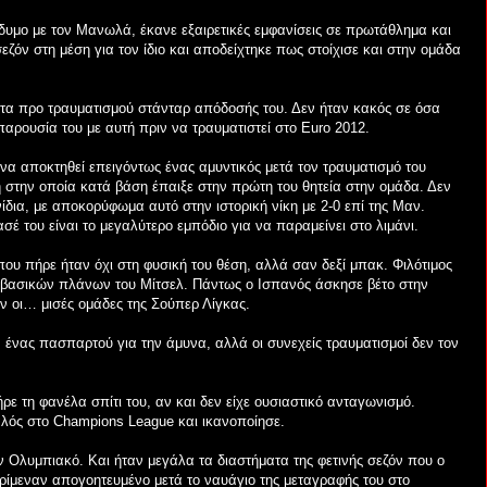
υμο με τον Μανωλά, έκανε εξαιρετικές εμφανίσεις σε πρωτάθλημα και
ζόν στη μέση για τον ίδιο και αποδείχτηκε πως στοίχισε και στην ομάδα
στα προ τραυματισμού στάνταρ απόδοσής του. Δεν ήταν κακός σε όσα
παρουσία του με αυτή πριν να τραυματιστεί στο Euro 2012.
α αποκτηθεί επειγόντως ένας αμυντικός μετά τον τραυματισμό του
 στην οποία κατά βάση έπαιξε στην πρώτη του θητεία στην ομάδα. Δεν
δια, με αποκορύφωμα αυτό στην ιστορική νίκη με 2-0 επί της Μαν.
ασέ του είναι το μεγαλύτερο εμπόδιο για να παραμείνει στο λιμάνι.
που πήρε ήταν όχι στη φυσική του θέση, αλλά σαν δεξί μπακ. Φιλότιμος
 βασικών πλάνων του Μίτσελ. Πάντως ο Ισπανός άσκησε βέτο στην
ν οι… μισές ομάδες της Σούπερ Λίγκας.
ένας πασπαρτού για την άμυνα, αλλά οι συνεχείς τραυματισμοί δεν τον
ε τη φανέλα σπίτι του, αν και δεν είχε ουσιαστικό ανταγωνισμό.
αλός στο Champions League και ικανοποίησε.
 Ολυμπιακό. Και ήταν μεγάλα τα διαστήματα της φετινής σεζόν που ο
ρίμεναν απογοητευμένο μετά το ναυάγιο της μεταγραφής του στο