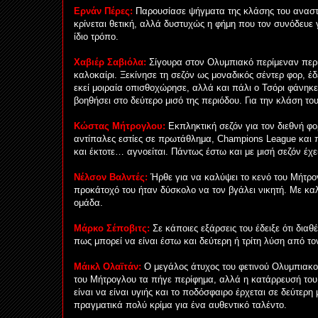
Ερνάν Πέρες:
Παρουσίασε ψήγματα της κλάσης του αναστα
κρίνεται θετική, αλλά δυστυχώς η φήμη που τον συνόδευε 
ίδιο τρόπο.
Χαβιέρ Σαβιόλα:
Σίγουρα στον Ολυμπιακό περίμεναν περ
καλοκαίρι. Ξεκίνησε τη σεζόν ως μοναδικός σέντερ φορ, έ
εκεί μοιραία οπισθοχώρησε, αλλά και πάλι ο Τσόρι φάνηκε
βοηθήσει στο δεύτερο μισό της περιόδου. Για την κλάση το
Κώστας Μήτρογλου:
Εκπληκτική σεζόν για τον διεθνή φ
αντίπαλες εστίες σε πρωτάθλημα, Champions League και 
και έκτοτε… αγνοείται. Πάντως έστω και με μισή σεζόν έχει
Νέλσον Βαλντές:
Ήρθε για να καλύψει το κενό του Μήτρο
προκάτοχό του ήταν δύσκολο να τον βγάλει νικητή. Με καλ
ομάδα.
Μάρκο Σέποβιτς:
Σε κάποιες εξάρσεις του έδειξε ότι δια
πως μπορεί να είναι έστω και δεύτερη ή τρίτη λύση από τ
Μάικλ Ολαϊτάν:
Ο μεγάλος άτυχος του φετινού Ολυμπιακο
του Μήτρογλου τα πήγε περίφημα, αλλά η κατάρρευσή του 
είναι να είναι υγιής και το ποδόσφαιρο έρχεται σε δεύτερη
πραγματικά πολύ κρίμα για ένα αυθεντικό ταλέντο.