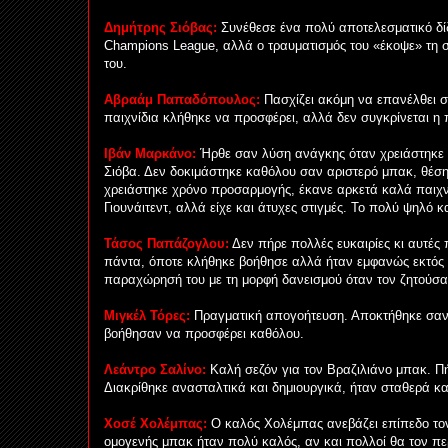
Δημήτρης Σιόβας:
Συνέθεσε ένα πολύ αποτελεσματικό δίδ
Champions League, αλλά ο τραυματισμός του «έκοψε» τη σε
του.
Αβραάμ Παπαδόπουλος:
Πασχίζει ακόμη να επανέλθει 
παιχνίδια κλήθηκε να προσφέρει, αλλά δεν συγκρίνεται η 
Ιβάν Μαρκάνο:
Ήρθε σαν λύση ανάγκης όταν χρειάστηκε ν
Σιόβα. Δεν δοκιμάστηκε καθόλου σαν αριστερό μπακ, θέση
χρειάστηκε χρόνο προσαρμογής, έκανε αρκετά καλά παιχνί
Γιουνάιτεντ, αλλά είχε και άτυχες στιγμές. Το πολύ ψηλό κ
Τάσος Παπάζογλου:
Δεν πήρε πολλές ευκαιρίες κι αυτές 
πάντα, όποτε κλήθηκε βοήθησε αλλά ήταν εμφανώς εκτός
παραχώρησή του με τη μορφή δανεισμού όταν τον ζητούσα
Μιγκέλ Τόρες:
Πραγματική απογοήτευση. Αποκτήθηκε σαν 
βοήθησαν να προσφέρει καθόλου.
Λεάντρο Σαλίνο:
Καλή σεζόν για τον Βραζιλιάνο μπακ. Πήρ
Διακρίθηκε ανασταλτικά και δημιουργικά, ήταν σταθερά κ
Χοσέ Χολέμπας:
Ο καλός Χολέμπας ανεβάζει επίπεδο τον
ομογενής μπακ ήταν πολύ καλός, αν και πολλοί θα τον πε