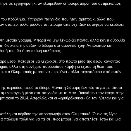
τησε σε εγρήγορση κι αν εξαιρεθούν οι τραυματισμοί που αντιμετώπισε
ό του πρόβλημα. Υπήρχαν παιχνίδια που ήταν άριστος κι άλλα που
αν στόπερ, αλλά μάλλον το πείραμα απέτυχε. Δεν κατάφερε να κερδίσει
τη μεσαία γραμμή. Μπορεί να μην ξεχωρίζει πάντα, αλλά κάνει αθόρυβα
η διάρκεια της σεζόν το δίδυμο στα αμυντικά χαφ. Αν έλειπαν και
δοσή του, θα ήταν ακόμη καλύτερος.
αρό μέσο. Κατάφερε να ξεχωρίσει στο πρώτο μισό της σεζόν κάνοντας
gue, αλλά στη συνέχεια παρουσίασε κάμψη κι έχασε τη θέση του.
ί και ο Ολυμπιακός μπορεί να περιμένει πολλά περισσότερα από αυτόν
της περιόδου, αφού το δίδυμο Μανιάτη-Σάμαρη δεν «έσπαγε» με τίποτα.
αμυντικογενή μέσο στα παιχνίδια με τη Μαν. Γιουνάιτεντ τον έφερε στην
μπιακού το 2014. Ασφαλώς και οι «ερυθρόλευκοι» θα τον ήθελαν και για
οτέλη και κέρδισε την «προαγωγή» στον Ολυμπιακό. Όμως τις λίγες
 να παλέψει πολύ για να πείσει πως μπορεί να αποτελέσει έστω και μια