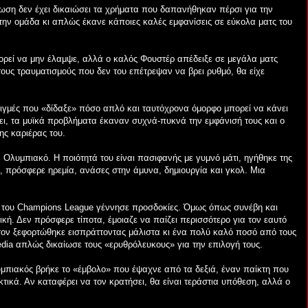
τωση δεν έχει δικαιώσει τα χρήματα που δαπανήθηκαν πέρσι για την
στην ομάδα κι απλώς έκανε κάποιες καλές εμφανίσεις σε εύκολα ματς του
ρεί να μην έλαμψε, αλλά ο καλός Φουστέρ απέδειξε σε μεγάλα ματς
τους τραυματισμούς που δεν του επέτρεψαν να βρει ρυθμό, θα είχε
τιγμές που «δίδαξε» πόσο απλό και ταυτόχρονα όμορφο μπορεί να κάνει
ει, τα μυϊκά προβλήματα έκαναν συχνά-πυκνά την εμφάνισή τους και ο
ης καριέρας του.
 Ολυμπιακό. Η ποιότητά του είναι πασιφανής με γυμνό μάτι, ηγήθηκε της
 πρόσφερε ηρεμία, ανάσες στην άμυνα, δημιουργία και γκολ. Μια
α του Champions League γέννησε προσδοκίες. Όμως όπως συνέβη και
ική. Δεν πρόσφερε τίποτα, έμοιαζε να παίζει περισσότερο για τον εαυτό
τον ξεφορτώθηκε εισπράττοντας μάλιστα κι ένα πολύ καλό ποσό από τους
dia απλώς δικαίωσε τους «ερυθρόλευκους» για την επιλογή τους.
μπιακός βρήκε το «έμβολο» που έψαχνε από τα δεξιά, έναν παίκτη που
τικά. Αν καταφέρει να τον κρατήσει, θα είναι τεράστια υπόθεση, αλλά ο