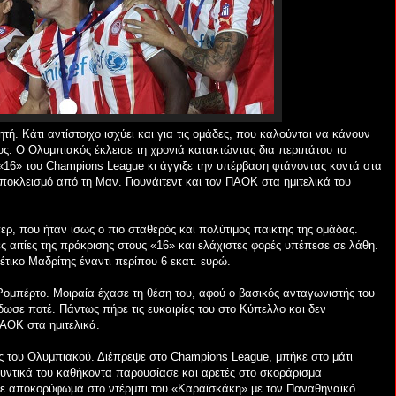
ή. Κάτι αντίστοιχο ισχύει και για τις ομάδες, που καλούνται να κάνουν
υς. Ο Ολυμπιακός έκλεισε τη χρονιά κατακτώντας δια περιπάτου το
«16» του Champions League κι άγγιξε την υπέρβαση φτάνοντας κοντά στα
αποκλεισμό από τη Μαν. Γιουνάιτεντ και τον ΠΑΟΚ στα ημιτελικά του
ρ, που ήταν ίσως ο πιο σταθερός και πολύτιμος παίκτης της ομάδας.
 αιτίες της πρόκρισης στους «16» και ελάχιστες φορές υπέπεσε σε λάθη.
τικο Μαδρίτης έναντι περίπου 6 εκατ. ευρώ.
 Ρομπέρτο. Μοιραία έχασε τη θέση του, αφού ο βασικός ανταγωνιστής του
όδωσε ποτέ. Πάντως πήρε τις ευκαιρίες του στο Κύπελλο και δεν
ΠΑΟΚ στα ημιτελικά.
ς του Ολυμπιακού. Διέπρεψε στο Champions League, μπήκε στο μάτι
μυντικά του καθήκοντα παρουσίασε και αρετές στο σκοράρισμα
υ με αποκορύφωμα στο ντέρμπι του «Καραϊσκάκη» με τον Παναθηναϊκό.