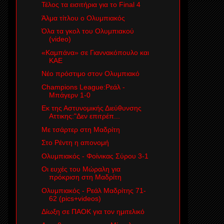
Τέλος τα εισιτήρια για το Final 4
Άλμα τίτλου ο Ολυμπιακός
Όλα τα γκολ του Ολυμπιακού
(video)
«Καμπάνα» σε Γιαννακόπουλο και
ΚΑΕ
Νέο πρόστιμο στον Ολυμπιακό
Champions League:Ρεάλ -
Μπάγερν 1-0
Εκ της Αστυνομικής Διεύθυνσης
Αττικης:"Δεν επιτρέπ...
Με τσάρτερ στη Μαδρίτη
Στο Ρέντη η απονομή
Ολυμπιακός - Φοίνικας Σύρου 3-1
Οι ευχές του Μώραλη για
πρόκριση στη Μαδρίτη
Ολυμπιακός - Ρεάλ Μαδρίτης 71-
62 (pics+videos)
Δίωξη σε ΠΑΟΚ για τον ημιτελικό