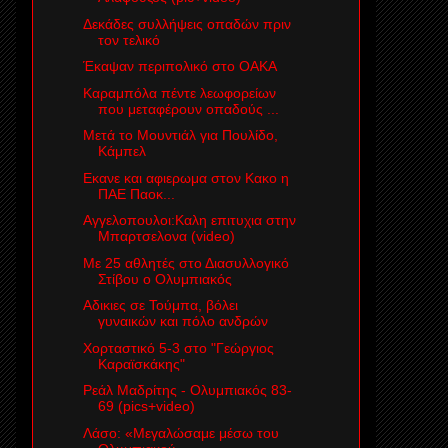
Δεκάδες συλλήψεις οπαδών πριν
τον τελικό
Έκαψαν περιπολικό στο ΟΑΚΑ
Καραμπόλα πέντε λεωφορείων
που μεταφέρουν οπαδούς ...
Μετά το Μουντιάλ για Πουλίδο,
Κάμπελ
Εκανε και αφιερωμα στον Κακο η
ΠΑΕ Παοκ...
Αγγελοπουλοι:Καλη επιτυχια στην
Μπαρτσελονα (video)
Με 25 αθλητές στο Διασυλλογικό
Στίβου ο Ολυμπιακός
Αδικιες σε Τούμπα, βόλει
γυναικών και πόλο ανδρών
Χορταστικό 5-3 στο "Γεώργιος
Καραϊσκάκης"
Ρεάλ Μαδρίτης - Ολυμπιακός 83-
69 (pics+video)
Λάσο: «Μεγαλώσαμε μέσω του